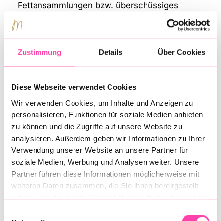
Fettansammlungen bzw. überschüssiges
Fettgewebe an den gewünschten
Körperpartien schonend und dauerhaft
beseitigt werden. Dabei wird in der Regel die
Zustimmung
Details
Über Cookies
sogenannte Tumeszenztechnik eingesetzt.
Hierbei wird durch das Einspritzen einer
speziellen Lösung die Region lokal betäubt, die
Diese Webseite verwendet Cookies
Fettzellen werden im Körper gelockert und
Wir verwenden Cookies, um Inhalte und Anzeigen zu
anschließend abgesaugt. Das Ergebnis der
personalisieren, Funktionen für soziale Medien anbieten
Fettabsaugung
ist eine dauerhaft schlankere
zu können und die Zugriffe auf unsere Website zu
Körpersilhouette.
analysieren. Außerdem geben wir Informationen zu Ihrer
Verwendung unserer Website an unsere Partner für
soziale Medien, Werbung und Analysen weiter. Unsere
Partner führen diese Informationen möglicherweise mit
Eine dauerhaft
weiteren Daten zusammen, die Sie ihnen bereitgestellt
haben oder die sie im Rahmen Ihrer Nutzung der Dienste
schlankere
gesammelt haben.
Einwilligungsauswahl