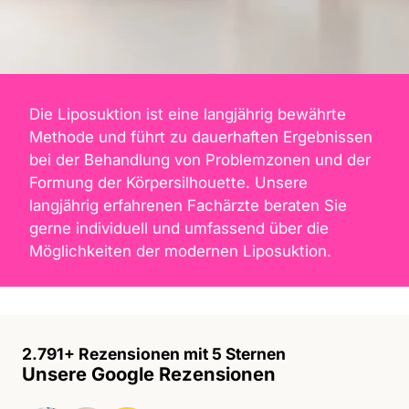
Die Liposuktion ist eine langjährig bewährte
Methode und führt zu dauerhaften Ergebnissen
bei der Behandlung von Problemzonen und der
Formung der Körpersilhouette. Unsere
langjährig erfahrenen Fachärzte beraten Sie
gerne individuell und umfassend über die
Möglichkeiten der modernen Liposuktion.
2.791+ Rezensionen mit 5 Sternen
Unsere Google Rezensionen